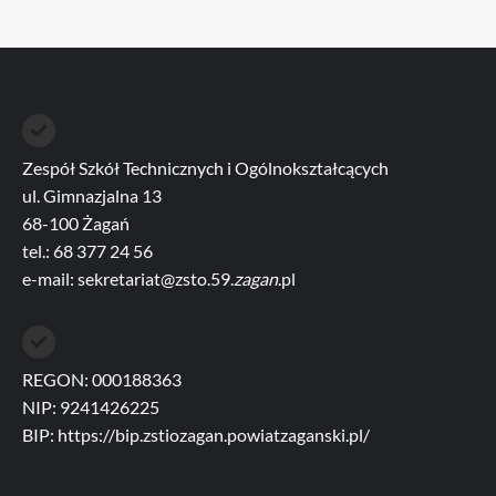
Zespół Szkół Technicznych i Ogólnokształcących
ul. Gimnazjalna 13
68-100 Żagań
tel.: 68 377 24 56
e-mail: sekretariat@zsto.59.
zagan
.pl
REGON: 000188363
NIP: 9241426225
BIP:
https://bip.zstiozagan.powiatzaganski.pl/