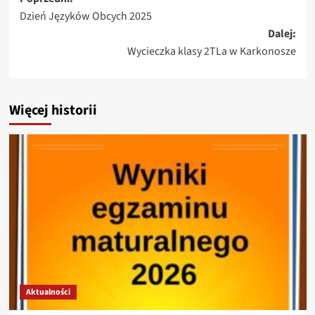
Zobacz
Dzień Języków Obcych 2025
wpisy
Dalej:
Wycieczka klasy 2TLa w Karkonosze
Więcej historii
Aktualności