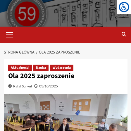
Przejdź
do
treści
Menu
główne
STRONA GŁÓWNA
OLA 2025 ZAPROSZENIE
Aktualności
Nauka
Wydarzenia
Ola 2025 zaproszenie
Rafał Surynt
03/10/2025