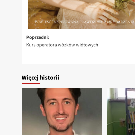
Zobacz
Poprzedni:
Kurs operatora wózków widłowych
wpisy
Więcej historii