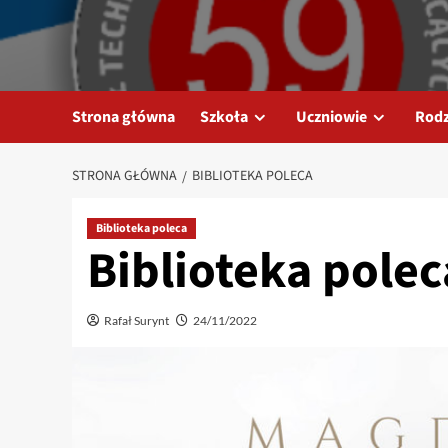
Przejdź
do
treści
Strona główna
Szkoła
Uczniowie
Rodz
STRONA GŁÓWNA
BIBLIOTEKA POLECA
Biblioteka poleca
Biblioteka polec
Rafał Surynt
24/11/2022