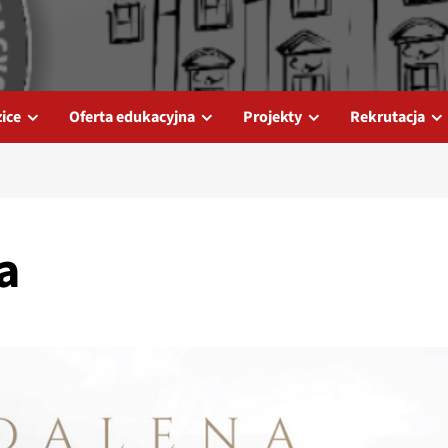
ice
Oferta edukacyjna
Projekty
Rekrutacja
a