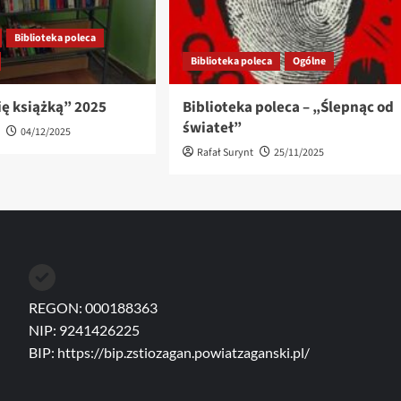
Biblioteka poleca
Biblioteka poleca
Ogólne
ię książką” 2025
Biblioteka poleca – „Ślepnąc od
świateł”
t
04/12/2025
Rafał Surynt
25/11/2025
REGON: 000188363
NIP: 9241426225
BIP:
https://bip.zstiozagan.powiatzaganski.pl/